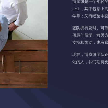
博岚纽是一个年轻
业生，其中包括上
学等；又有经验丰
团队拥有及时、可
供最佳留学、移民
支持和赞助，也有
现在，博岚纽团队
劲的人，我们期待