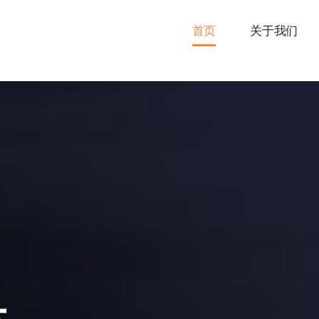
首页
关于我们