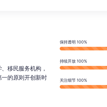
保持透明
100%
持续开放
100%
学、移民服务机构，
第一的原则开创新时
关注细节
100%